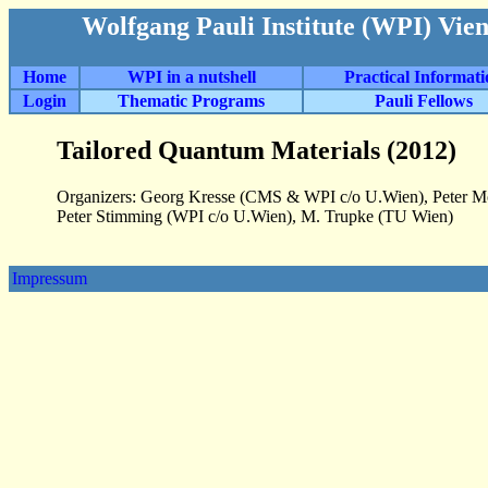
Wolfgang Pauli Institute (WPI) Vie
Home
WPI in a nutshell
Practical Informat
Login
Thematic Programs
Pauli Fellows
Tailored Quantum Materials (2012)
Organizers: Georg Kresse (CMS & WPI c/o U.Wien), Peter 
Peter Stimming (WPI c/o U.Wien), M. Trupke (TU Wien)
Impressum